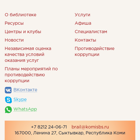
О библиотеке
Услуги
Ресурсы
Афиша
Центры и клубы
Специалистам
Новости
Контакты
Независимая оценка
Противодействие
качества условий
коррупции
оказания услуг
Планы мероприятий по
противодействию
коррупции
ВКонтакте
Skype
WhatsApp
+7 8212 24-06-71
brail@komisbs.ru
167000, Ленина 27, Сыктывкар, Республика Коми