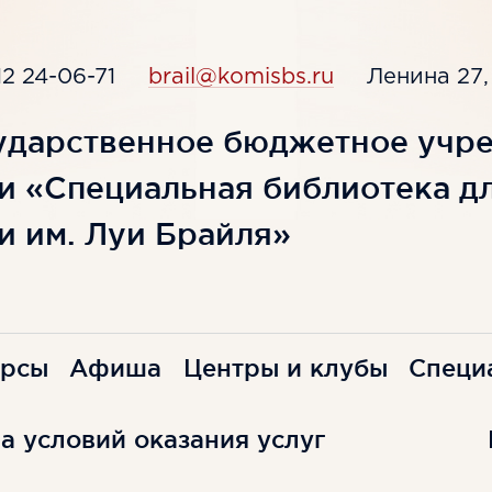
12 24-06-71
brail@komisbs.ru
Ленина 27
ударственное бюджетное учр
и «Специальная библиотека д
и им. Луи Брайля»
урсы
Афиша
Центры и клубы
Специ
а условий оказания услуг