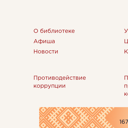
О библиотеке
У
Афиша
Ц
Новости
К
Противодействие
П
коррупции
п
к
16