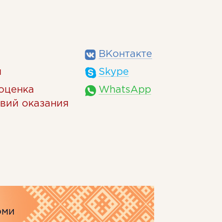
ВКонтакте
м
Skype
оценка
WhatsApp
овий оказания
оми