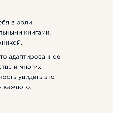
ебя в роли
льными книгами,
хникой.
Это адаптированное
тва и многих
ость увидеть это
я каждого.