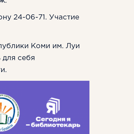
ж.
ну 24-06-71. Участие
публики Коми им. Луи
ь для себя
и.