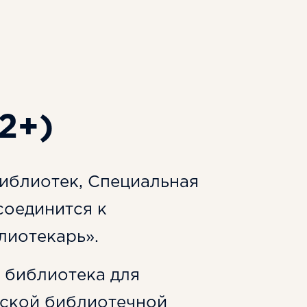
2+)
иблиотек, Специальная
соединится к
лиотекарь».
 библиотека для
йской библиотечной