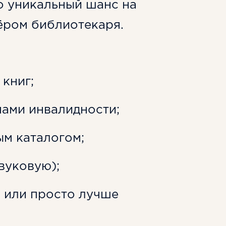
то уникальный шанс на
ёром библиотекаря.
книг;
мами инвалидности;
ым каталогом;
вуковую);
е или просто лучше