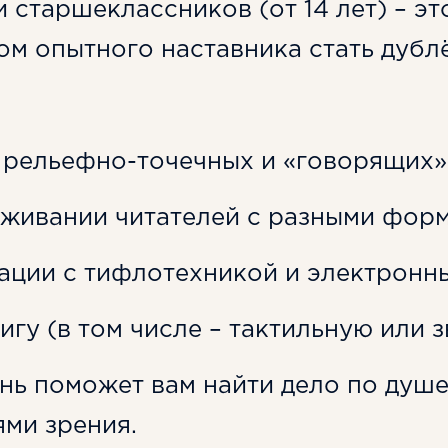
и старшеклассников (от 14 лет) – э
ом опытного наставника стать дубл
 рельефно-точечных и «говорящих» 
уживании читателей с разными фор
ации с тифлотехникой и электронн
гу (в том числе – тактильную или з
нь поможет вам найти дело по душ
ми зрения.