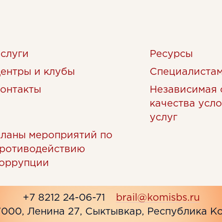
слуги
Ресурсы
ентры и клубы
Специалиста
онтакты
Независимая 
качества усл
услуг
ланы мероприятий по
ротиводействию
оррупции
+7 8212 24-06-71
brail@komisbs.ru
7000, Ленина 27, Сыктывкар, Республика К