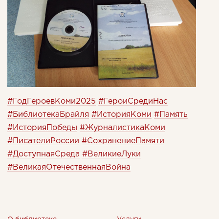
#ГодГероевКоми2025
#ГероиСредиНас
#БиблиотекаБрайля
#ИсторияКоми
#Память
#ИсторияПобеды
#ЖурналистикаКоми
#ПисателиРоссии
#СохранениеПамяти
#ДоступнаяСреда
#ВеликиеЛуки
#ВеликаяОтечественнаяВойна