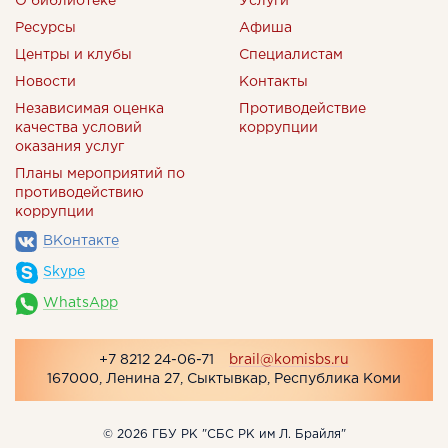
О библиотеке
Услуги
Ресурсы
Афиша
Центры и клубы
Специалистам
Новости
Контакты
Независимая оценка
Противодействие
качества условий
коррупции
оказания услуг
Планы мероприятий по
противодействию
коррупции
ВКонтакте
Skype
WhatsApp
+7 8212 24-06-71
brail@komisbs.ru
167000, Ленина 27, Сыктывкар, Республика Коми
© 2026 ГБУ РК "СБС РК им Л. Брайля"