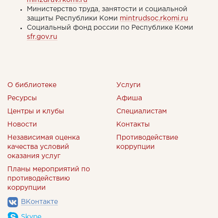
minzdrav.rkomi.ru
Министерство труда, занятости и социальной
защиты Республики Коми
mintrudsoc.rkomi.ru
Социальный фонд россии по Республике Коми
sfr.gov.ru
О библиотеке
Услуги
Ресурсы
Афиша
Центры и клубы
Специалистам
Новости
Контакты
Независимая оценка
Противодействие
качества условий
коррупции
оказания услуг
Планы мероприятий по
противодействию
коррупции
ВКонтакте
Skype